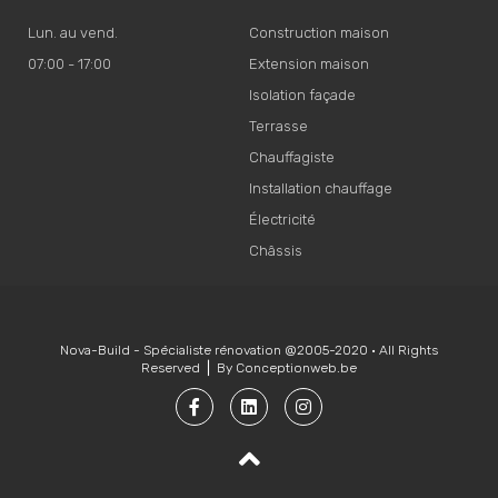
Lun. au vend.
Construction maison
07:00 - 17:00
Extension maison
Isolation façade
Terrasse
Chauffagiste
Installation chauffage
Électricité
Châssis
Nova-Build - Spécialiste rénovation @2005-2020 • All Rights
Reserved ⎪ By
Conceptionweb.be